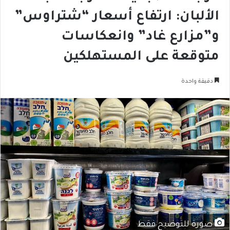
الألبان: ارتفاع أسعار “شتراوس”
و”مزارع غاد” وانعكاسات
متوقعة على المستهلكين
دقيقة واحدة
صورة للتوضيح فقط