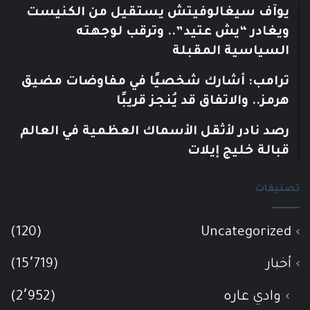
يوآف سيغالوفيتش يستقيل من الكنيست
ويغادر “يش عتيد”.. وترقب لوجهته
السياسية المقبلة
ترامب: أشارك شخصيًا في مفاوضات مضيق
هرمز.. والاتفاق قد يُنجز قريبًا
رصد نادر لأثقل الأسماك العظمية في العالم
قبالة خليج إيلات
تصنيفات
(120)
Uncategorized
أخبار
(15٬719)
وادي عاره
(2٬952)