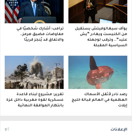
يوآف سيغالوفيتش يستقيل
ترامب: أشارك شخصيًا في
من الكنيست ويغادر “يش
مفاوضات مضيق هرمز..
عتيد”.. وترقب لوجهته
والاتفاق قد يُنجز قريبًا
السياسية المقبلة
رصد نادر لأثقل الأسماك
تقرير: مشروع لبناء قاعدة
العظمية في العالم قبالة خليج
عسكرية لقوة مغربية داخل غزة
إيلات
بانتظار الموافقة النهائية
الإعلانات