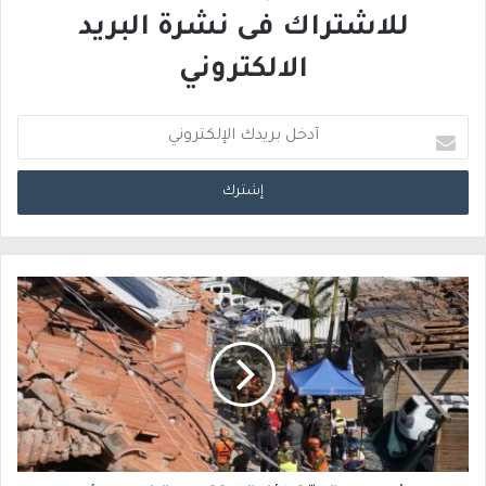
للاشتراك فى نشرة البريد
الالكتروني
أ
د
خ
ل
ب
ر
ي
د
ك
ا