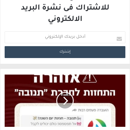
للاشتراك فى نشرة البريد
الالكتروني
أ
د
خ
ل
ب
ر
ي
د
ك
ا