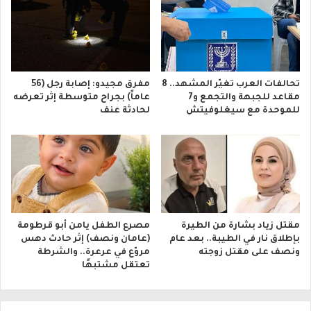
تحالفات العرب تغيّر المشهد.. 8
مفرق مجيدو: إصابة رجل (56
مقاعد للجبهة والتجمع و7
عاماً) بجراح متوسطة إثر تعرضه
للموحدة مع سيغلوفيتش
لحادثة عنف
مقتل زياد بشارة من الطيرة
مصرع الطفل يامن أبو قرطومة
بإطلاق نار في الطيبة.. بعد عام
(عامان ونصف) إثر حادث دهس
ونصف على مقتل زوجته
مروّع في عرعرة.. والشرطة
تعتقل مشتبهًا