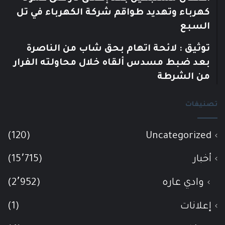
كهرباء وتهديد طواقم شركة الكهرباء في تل
السبع
توثيق : لائحة اتهام بحق شاب من الناصرة
بعد ضبط مسدس ألقاه خلال محاولته الفرار
من الشرطة
تصنيفات
(120)
Uncategorized
أخبار
(15٬715)
وادي عاره
(2٬952)
إعلانات
(1)