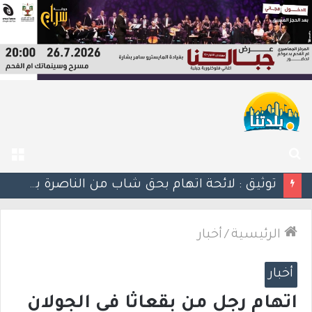
بحث
الق
عن
توثيق : لائحة اتهام بحق شاب من الناصرة بعد ضبط مسدس ألقاه خلال محاولته الفرار من الشرطة
الرئيسية
/
أخبار
أخبار
اتهام رجل من بقعاثا في الجولان