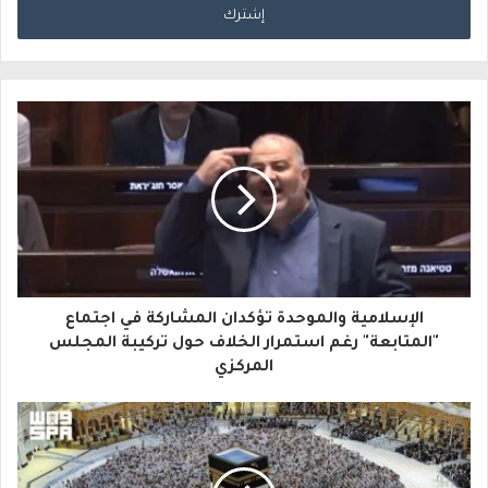
خ
ل
ب
ر
ي
د
ك
ا
الإسلامية والموحدة تؤكدان المشاركة في اجتماع
ل
"المتابعة" رغم استمرار الخلاف حول تركيبة المجلس
المركزي
إ
ل
ك