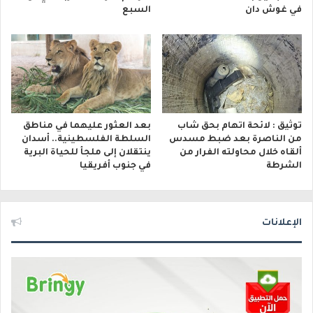
في غوش دان
السبع
توثيق : لائحة اتهام بحق شاب
بعد العثور عليهما في مناطق
من الناصرة بعد ضبط مسدس
السلطة الفلسطينية.. أسدان
ألقاه خلال محاولته الفرار من
ينتقلان إلى ملجأ للحياة البرية
الشرطة
في جنوب أفريقيا
الإعلانات