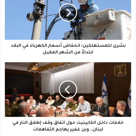
ي
د
ك
ا
بشرى للمستهلكين: انخفاض أسعار الكهرباء في البلاد
ل
ابتداءً من الشهر المقبل
إ
ل
ك
ت
ر
و
خلافات داخل الكابينيت حول اتفاق وقف إطلاق النار في
ن
لبنان.. وبن غفير يهاجم التفاهمات