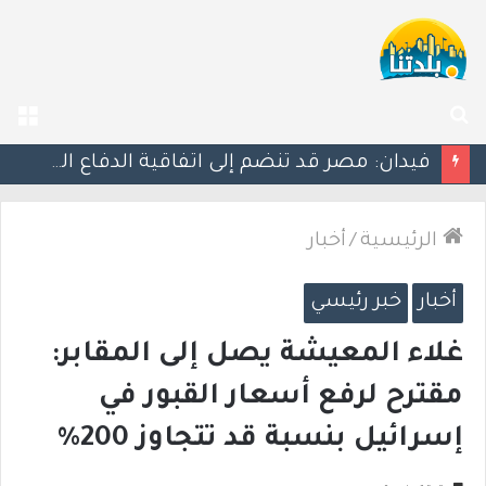
بحث
الق
عن
ليلة دامية: إصابة معلّم مدرسة بإطلاق نار في جت المثلث ورجل بجروح خطيرة في كابول
الرئيسية
/
أخبار
أخبار
خبر رئيسي
غلاء المعيشة يصل إلى المقابر:
مقترح لرفع أسعار القبور في
إسرائيل بنسبة قد تتجاوز 200%