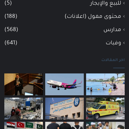
للبيع والإيجار
(5)
محتوى ممول (اعلانات)
(188)
مدارس
(568)
وفيات
(641)
اخر المقالات