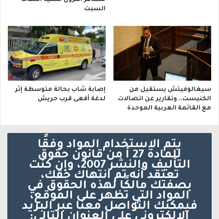
السبت
سيغالوفيتش يستقيل من
إصابة شاب بحالة متوسطة إثر
الكنيست.. وتقارير عن اتصالات
لدغة أفعى قرب حريش
مع القائمة العربية الموحدة
يتم الاستخدام المواد وفقًا
للمادة 27 أ من قانون حقوق
التأليف والنشر 2007، وإن كنت
تعتقد أنه تم انتهاك حقك،
بصفتك مالكًا لهذه الحقوق في
المواد التي تظهر على الموقع،
فيمكنك التواصل معنا عبر البريد
الإلكتروني على العنوان التالي: