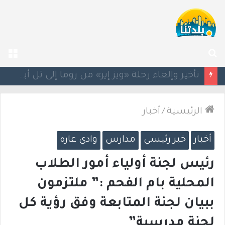
بحث
الق
عن
سيغالوفيتش يستقيل من الكنيست.. وتقارير عن اتصالات مع القائمة العربية الموحدة
الرئيسية
/
أخبار
أخبار
خبر رئيسي
مدارس
وادي عاره
رئيس لجنة أولياء أمور الطلاب
المحلية بام الفحم :” ملتزمون
ببيان لجنة المتابعة وفق رؤية كل
لجنة مدرسية”