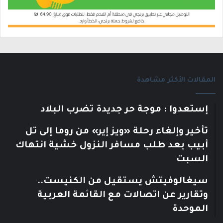
المقالات الأكثر مشاهدة
إستعدوا : موجة حر جديدة تضرب البلاد
تأخير وإلغاء رحلة «ويز إير» من روما إلى تل
أبيب بعد طلب مسافر النزول خشية انتهاك
السبت
سيغالوفيتش يستقيل من الكنيست..
وتقارير عن اتصالات مع القائمة العربية
الموحدة