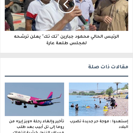
ك
ت
ر
و
الرئيس الحالي محمود جبارين "تك تك" يعلن ترشحه
لمجلس طلعة عارة
ن
ي
مقالات ذات صلة
إستعدوا : موجة حر جديدة تضرب
تأخير وإلغاء رحلة «ويز إير» من
البلاد
روما إلى تل أبيب بعد طلب
مسافر النزول خشية انتهاك