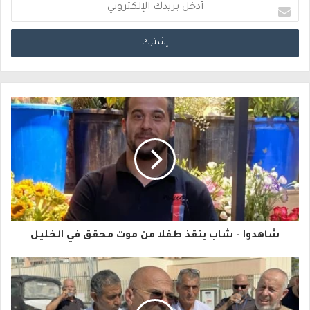
أ
د
خ
ل
ب
ر
ي
د
ك
ا
شاهدوا - شاب ينقذ طفلا من موت محقق في الخليل
ل
إ
ل