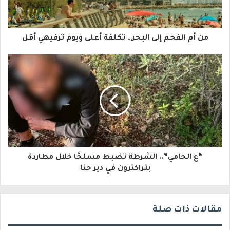
ك
ا
من أم الفحم إلى البحر… تكلفة أعلى ويوم ترفيهي أقل
ل
إ
ل
ك
ت
ر
و
“ع الحامي”.. الشرطة تضبط مسلحًا خلال مطاردة
بتراكترون في دير حنا
ن
ي
مقالات ذات صلة