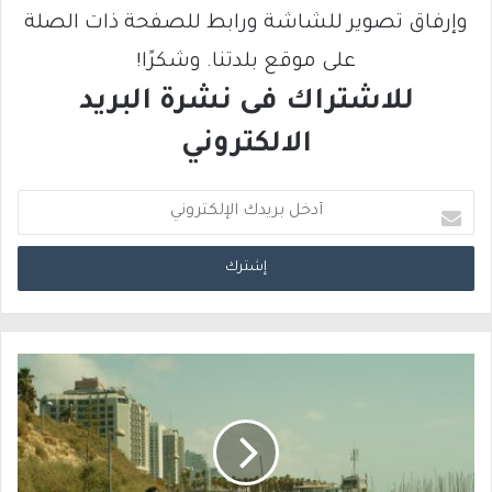
وإرفاق تصوير للشاشة ورابط للصفحة ذات الصلة
على موقع بلدتنا. وشكرًا!
للاشتراك فى نشرة البريد
الالكتروني
أ
د
خ
ل
ب
ر
ي
د