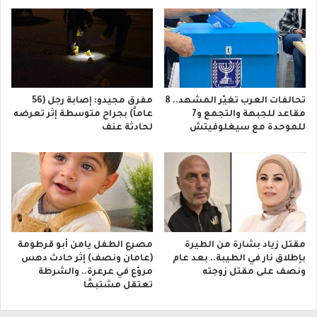
تحالفات العرب تغيّر المشهد.. 8
مفرق مجيدو: إصابة رجل (56
مقاعد للجبهة والتجمع و7
عاماً) بجراح متوسطة إثر تعرضه
للموحدة مع سيغلوفيتش
لحادثة عنف
مقتل زياد بشارة من الطيرة
مصرع الطفل يامن أبو قرطومة
بإطلاق نار في الطيبة.. بعد عام
(عامان ونصف) إثر حادث دهس
ونصف على مقتل زوجته
مروّع في عرعرة.. والشرطة
تعتقل مشتبهًا