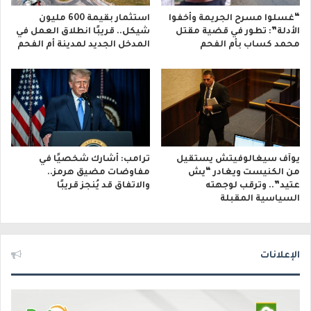
“غسلوا مسرح الجريمة وأخفوا
استثمار بقيمة 600 مليون
الأدلة”: تطور في قضية مقتل
شيكل.. قريبًا انطلاق العمل في
محمد كساب بأم الفحم
المدخل الجديد لمدينة أم الفحم
يوآف سيغالوفيتش يستقيل
ترامب: أشارك شخصيًا في
من الكنيست ويغادر “يش
مفاوضات مضيق هرمز..
عتيد”.. وترقب لوجهته
والاتفاق قد يُنجز قريبًا
السياسية المقبلة
الإعلانات