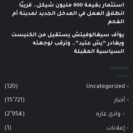
استثمار بقيمة 600 مليون شيكل.. قريبًا
انطلاق العمل في المدخل الجديد لمدينة أم
الفحم
يوآف سيغالوفيتش يستقيل من الكنيست
ويغادر “يش عتيد”.. وترقب لوجهته
السياسية المقبلة
تصنيفات
(120)
Uncategorized
أخبار
(15٬721)
وادي عاره
(2٬954)
إعلانات
(1)