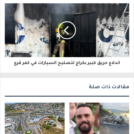
إ
ل
ك
ت
ر
و
اندلاع حريق كبير بكراج لتصليح السيارات في كفر قرع
ن
ي
مقالات ذات صلة