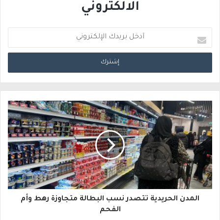
الالكتروني
أ
د
خ
ل
ب
ر
ي
د
ك
ا
المدن الحريدية تتصدر نسب البطالة متجاوزة رهط وأم
ل
الفحم