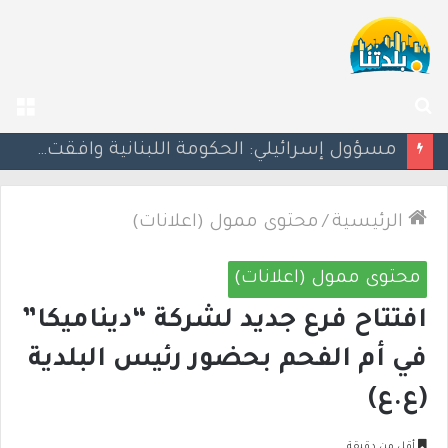
بحث
الق
عن
بزشكيان يلوّح بالاستقالة للضغط نحو اتفاق مع واشنطن
الرئيسية
/
محتوى ممول (اعلانات)
محتوى ممول (اعلانات)
افتتاح فرع جديد لشركة “ديناميكا”
في أم الفحم بحضور رئيس البلدية
(ع.ع)
أقل من دقيقة