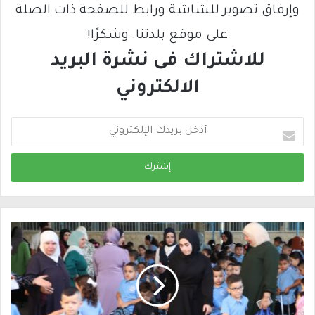
وإرفاق تصوير للشاشة ورابط للصفحة ذات الصلة
على موقع بلدتنا. وشكرًا!
للاشتراك فى نشرة البريد
الالكتروني
أ
د
خ
ل
ب
ر
ي
د