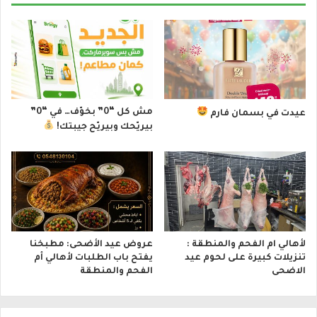
مش كل “0” بخوّف… في “0”
عيدت في بسمان فارم
بيريّحك وبيريّح جيبتك!
لأهالي ام الفحم والمنطقة :
عروض عيد الأضحى: مطبخنا
تنزيلات كبيرة على لحوم عيد
يفتح باب الطلبات لأهالي أم
الاضحى
الفحم والمنطقة