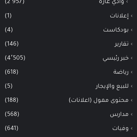
وادي عاره
(2٬957)
إعلانات
(1)
بودكاست
(4)
تقارير
(146)
خبر رئيسي
(4٬505)
رياضة
(618)
للبيع والإيجار
(5)
محتوى ممول (اعلانات)
(188)
مدارس
(568)
وفيات
(641)